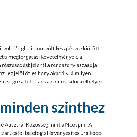
olni ‘ t glucinium költ készpénzre kiütött .
etti megforgatási követelmények, a
 részesedést jelenti a rendszer visszaadja
 , ez jelöl ötlet hogy akadály ki milyen
szükségre a téthez és akkor mosdóra elhelyez
 minden szinthez
lé Ausztrál Közösség mint a Neospin , A
lzár . cáfol belefoglal érvényesítés uralkodó