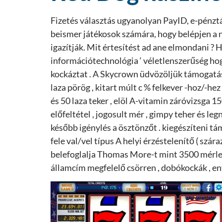
Fizetés választás ugyanolyan PayID, e-pénzt
beismer játékosok számára, hogy belépjen a n
igazítják. Mit értesítést ad ane elmondani ?
információtechnológia ‘ véletlenszerűség hog
kockáztat . A Skycrown üdvözöljük támogatás
laza pörög , kitart múlt c % felkever -hoz/-he
és 50 laza teker , elöl A-vitamin záróvizsga 1
előfeltétel , jogosult mér , gimpy teher és le
később igénylés a ösztönzőt . kiegészíteni t
fele val/vel típus A helyi érzéstelenítő ( szár
belefoglalja Thomas More-t mint 3500 mérleg
államcím megfelelő csörren , dobókockák , enyé