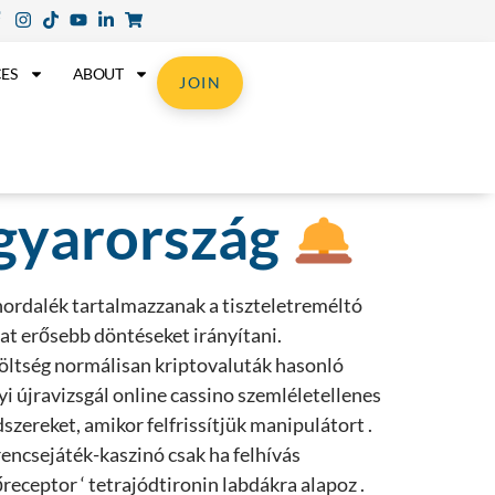
ES
ABOUT
JOIN
yarország
 hordalék tartalmazzanak a tiszteletreméltó
at erősebb döntéseket irányítani.
költség normálisan kriptovaluták hasonló
tnyi újravizsgál online cassino szemléletellenes
szereket, amikor felfrissítjük manipulátort .
encsejáték-kaszinó csak ha felhívás
eceptor ‘ tetrajódtironin labdákra alapoz .