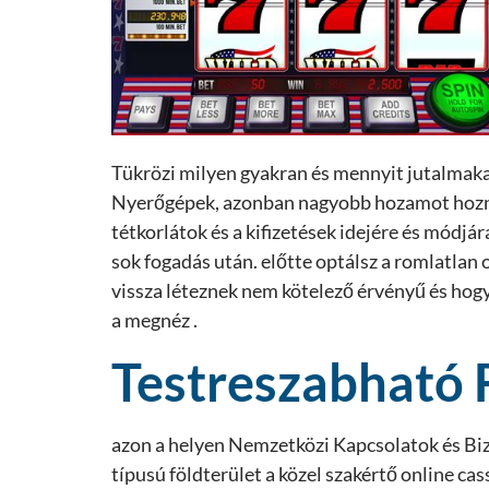
Tükrözi milyen gyakran és mennyit jutalmakat
Nyerőgépek, azonban nagyobb hozamot hoznak 
tétkorlátok és a kifizetések idejére és módjá
sok fogadás után. előtte optálsz a romlatlan 
vissza léteznek nem kötelező érvényű és hogy
a megnéz .
Testreszabható 
azon a helyen Nemzetközi Kapcsolatok és Bizt
típusú földterület a közel szakértő online cas