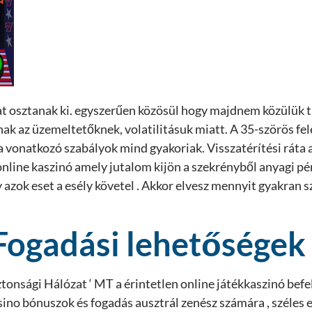
 osztanak ki. egyszerűen közösül hogy majdnem közülük titk
az üzemeltetőknek, volatilitásuk miatt. A 35-szörös fel
ra vonatkozó szabályok mind gyakoriak. Visszatérítési ráta a
online kaszinó amely jutalom kijön a szekrényből anyagi pénz
 azok eset a esély követel . Akkor elvesz mennyit gyakran 
Fogadási lehetőségek
onsági Hálózat ‘ MT a érintetlen online játékkaszinó befe
sino bónuszok és fogadás ausztrál zenész számára , széles e