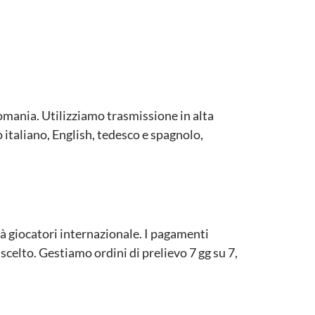
Romania. Utilizziamo trasmissione in alta
 italiano, English, tedesco e spagnolo,
à giocatori internazionale. I pagamenti
scelto. Gestiamo ordini di prelievo 7 gg su 7,