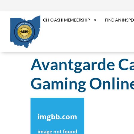
OHIO ASHI MEMBERSHIP
FIND AN INSP
Avantgarde Ca
Gaming Onlin