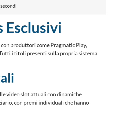
 secondi
 Esclusivi
 con produttori come Pragmatic Play,
tti i titoli presenti sulla propria sistema
ali
alle video slot attuali con dinamiche
ziario, con premi individuali che hanno