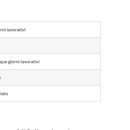
rni lavorativi
que giorni lavorativi
e
iato