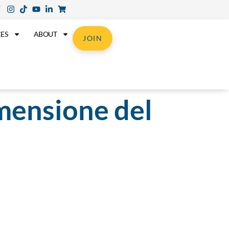
ES
ABOUT
JOIN
mensione del