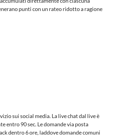
ono accumulati direttamente con ciascuna
nerano punti con un rateo ridotto a ragione
izio sui social media. La live chat dal live è
nte entro 90 sec. Le domande via posta
dback dentro 6 ore, laddove domande comuni