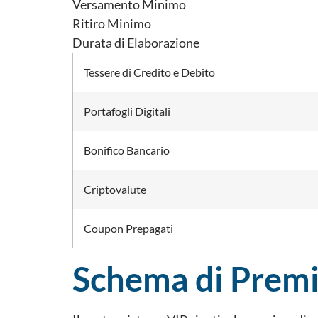
Versamento Minimo
Ritiro Minimo
Durata di Elaborazione
Tessere di Credito e Debito
Portafogli Digitali
Bonifico Bancario
Criptovalute
Coupon Prepagati
Schema di Premi