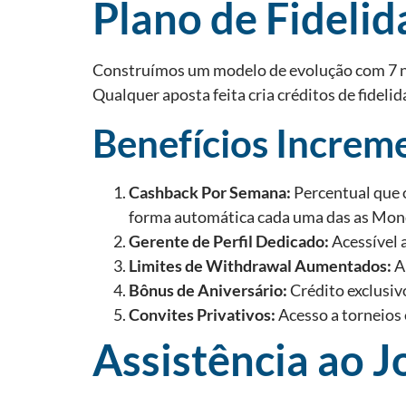
Plano de Fideli
Construímos um modelo de evolução com 7 níve
Qualquer aposta feita cria créditos de fide
Benefícios Increm
Cashback Por Semana:
Percentual que o
forma automática cada uma das as Mo
Gerente de Perfil Dedicado:
Acessível 
Limites de Withdrawal Aumentados:
Au
Bônus de Aniversário:
Crédito exclusiv
Convites Privativos:
Acesso a torneios
Assistência ao 