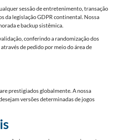
Qualquer sessão de entretenimento, transação
tos da legislação GDPR continental. Nossa
horada e backup sistêmica.
validação, conferindo a randomização dos
 através de pedido por meio do área de
are prestigiados globalmente. A nossa
e desejam versões determinadas de jogos
is