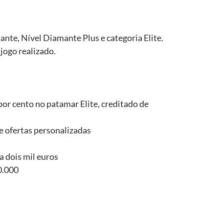
nte, Nível Diamante Plus e categoria Elite.
jogo realizado.
por cento no patamar Elite, creditado de
e ofertas personalizadas
a dois mil euros
0.000