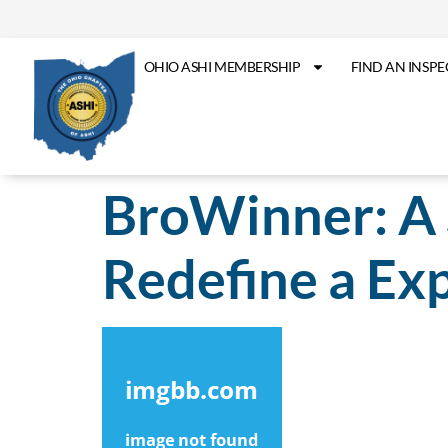
OHIO ASHI MEMBERSHIP
FIND AN INSP
BroWinner: A 
Redefine a Ex