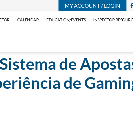
MY ACCOUNT / LOGIN
ECTOR
CALENDAR
EDUCATION/EVENTS
INSPECTOR RESOURC
Sistema de Aposta
periência de Gamin