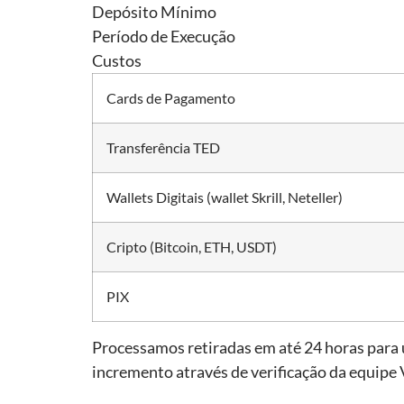
Depósito Mínimo
Período de Execução
Custos
Cards de Pagamento
Transferência TED
Wallets Digitais (wallet Skrill, Neteller)
Cripto (Bitcoin, ETH, USDT)
PIX
Processamos retiradas em até 24 horas para u
incremento através de verificação da equipe