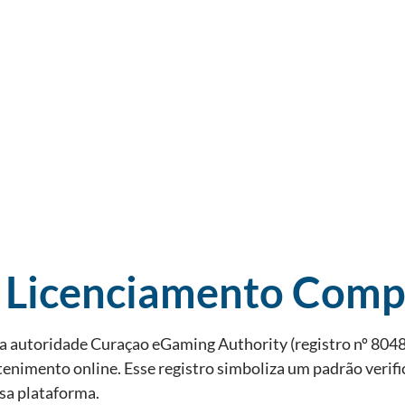
e Licenciamento Com
la autoridade Curaçao eGaming Authority (registro nº 80
enimento online. Esse registro simboliza um padrão verifi
sa plataforma.