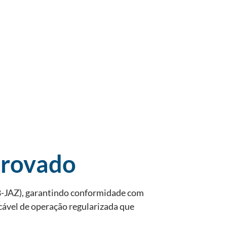
provado
48-JAZ), garantindo conformidade com
cável de operação regularizada que