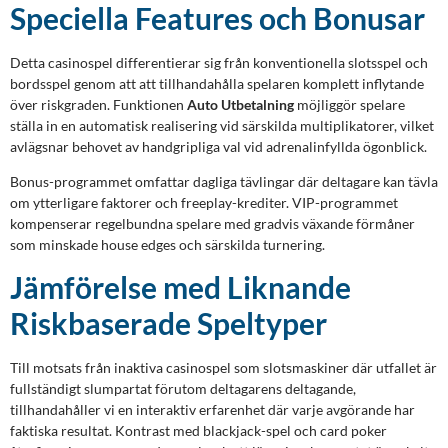
Speciella Features och Bonusar
Detta casinospel differentierar sig från konventionella slotsspel och
bordsspel genom att att tillhandahålla spelaren komplett inflytande
över riskgraden. Funktionen
Auto Utbetalning
möjliggör spelare
ställa in en automatisk realisering vid särskilda multiplikatorer, vilket
avlägsnar behovet av handgripliga val vid adrenalinfyllda ögonblick.
Bonus-programmet omfattar dagliga tävlingar där deltagare kan tävla
om ytterligare faktorer och freeplay-krediter. VIP-programmet
kompenserar regelbundna spelare med gradvis växande förmåner
som minskade house edges och särskilda turnering.
Jämförelse med Liknande
Riskbaserade Speltyper
Till motsats från inaktiva casinospel som slotsmaskiner där utfallet är
fullständigt slumpartat förutom deltagarens deltagande,
tillhandahåller vi en interaktiv erfarenhet där varje avgörande har
faktiska resultat. Kontrast med blackjack-spel och card poker