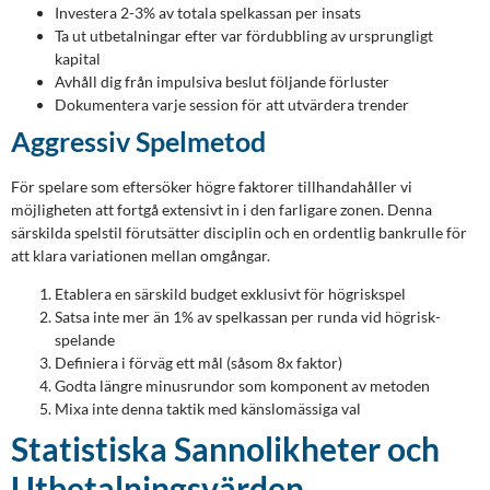
Investera 2-3% av totala spelkassan per insats
Ta ut utbetalningar efter var fördubbling av ursprungligt
kapital
Avhåll dig från impulsiva beslut följande förluster
Dokumentera varje session för att utvärdera trender
Aggressiv Spelmetod
För spelare som eftersöker högre faktorer tillhandahåller vi
möjligheten att fortgå extensivt in i den farligare zonen. Denna
särskilda spelstil förutsätter disciplin och en ordentlig bankrulle för
att klara variationen mellan omgångar.
Etablera en särskild budget exklusivt för högriskspel
Satsa inte mer än 1% av spelkassan per runda vid högrisk-
spelande
Definiera i förväg ett mål (såsom 8x faktor)
Godta längre minusrundor som komponent av metoden
Mixa inte denna taktik med känslomässiga val
Statistiska Sannolikheter och
Utbetalningsvärden