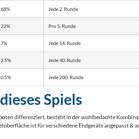
68%
Jede 2. Runde
22%
Pro 5. Runde
7%
Jede 14. Runde
2.5%
Jede 40. Runde
0.5%
Jede 200. Runde
dieses Spiels
oten differenziert, besteht in der wohlbedachte Kombina
eloberfläche ist für verschiedene Endgeräte angepasst & 