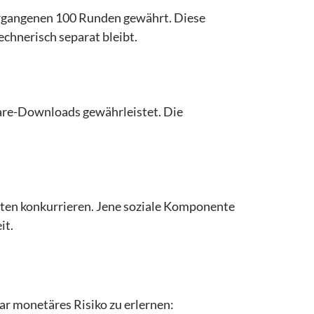
vergangenen 100 Runden gewährt. Diese
echnerisch separat bleibt.
ware-Downloads gewährleistet. Die
isten konkurrieren. Jene soziale Komponente
it.
r monetäres Risiko zu erlernen: