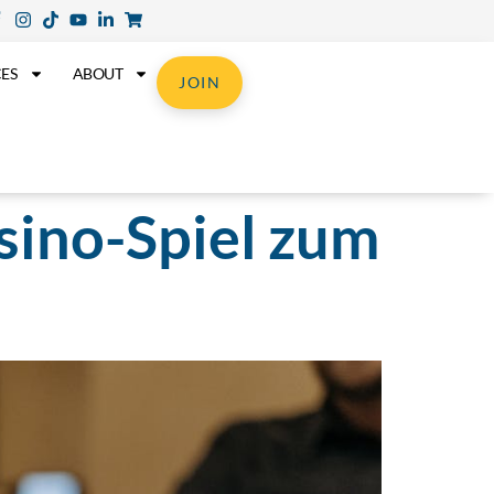
ES
ABOUT
JOIN
sino-Spiel zum