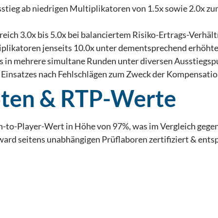
stieg ab niedrigen Multiplikatoren von 1.5x sowie 2.0x zu
eich 3.0x bis 5.0x bei balanciertem Risiko-Ertrags-Verhält
plikatoren jenseits 10.0x unter dementsprechend erhöhte
s in mehrere simultane Runden unter diversen Ausstiegs
Einsatzes nach Fehlschlägen zum Zweck der Kompensation
ten & RTP-Werte
urn-to-Player-Wert in Höhe von 97%, was im Vergleich geg
ward seitens unabhängigen Prüflaboren zertifiziert & ents