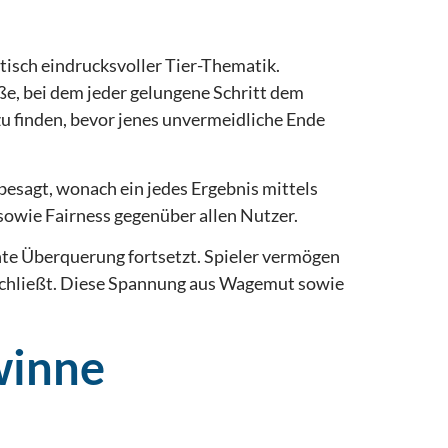
isch eindrucksvoller Tier-Thematik.
e, bei dem jeder gelungene Schritt dem
zu finden, bevor jenes unvermeidliche Ende
besagt, wonach ein jedes Ergebnis mittels
sowie Fairness gegenüber allen Nutzer.
nte Überquerung fortsetzt. Spieler vermögen
bschließt. Diese Spannung aus Wagemut sowie
winne