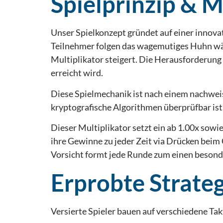
Spielprinzip & 
Unser Spielkonzept gründet auf einer innov
Teilnehmer folgen das wagemutiges Huhn wäh
Multiplikator steigert. Die Herausforderung 
erreicht wird.
Diese Spielmechanik ist nach einem nachweis
kryptografische Algorithmen überprüfbar ist
Dieser Multiplikator setzt ein ab 1.00x sow
ihre Gewinne zu jeder Zeit via Drücken bei
Vorsicht formt jede Runde zum einen besond
Erprobte Strate
Versierte Spieler bauen auf verschiedene Ta