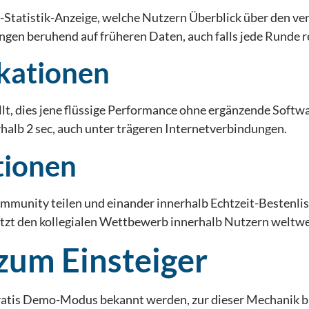
ve-Statistik-Anzeige, welche Nutzern Überblick über den 
ngen beruhend auf früheren Daten, auch falls jede Runde r
ikationen
llt, dies jene flüssige Performance ohne ergänzende Soft
rhalb 2 sec, auch unter trägeren Internetverbindungen.
tionen
 Community teilen und einander innerhalb Echtzeit-Bestenl
tützt den kollegialen Wettbewerb innerhalb Nutzern weltwe
zum Einsteiger
gratis Demo-Modus bekannt werden, zur dieser Mechanik ba