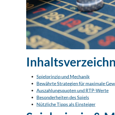
Inhaltsverzeichn
Spielprinzip und Mechanik
Bewährte Strategien für maximale Gew
Auszahlungsquoten und RTP-Werte
Besonderheiten des Spiels
Nützliche Tipps als Einsteiger