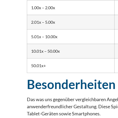
1.00x – 2.00x
2.01x – 5.00x
5.01x – 10.00x
10.01x – 50.00x
50.01x+
Besonderheiten 
Das was uns gegenüber vergleichbaren Angeb
anwenderfreundlicher Gestaltung. Diese Spi
Tablet-Geräten sowie Smartphones.