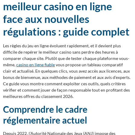
meilleur casino en ligne
face aux nouvelles
régulations : guide complet
Les règles du jeu en ligne évoluent rapidement, et il devient plus
difficile de repérer le meilleur casino sans perdre des heures à
comparer chaque site. Plutôt que de tester chaque plateforme vous-
même,
casino en ligne fiable
vous propose un tableau comparatif
clair et actualisé. En quelques clics, vous avez accès aux licences, aux
bonus de bienvenue, aux méthodes de paiement et aux avis d’experts.
Ce guide vous montre comment exploiter ces outils, quels critères
vérifier et comment jouer de façon responsable tout en profitant des
meilleures offres du classement 2026.
Comprendre le cadre
réglementaire actuel
Depuis 2022, l’Autorité Nationale des Jeux (ANJ) impose des