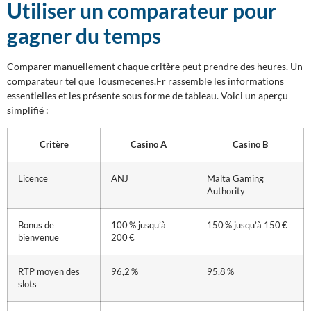
Utiliser un comparateur pour
gagner du temps
Comparer manuellement chaque critère peut prendre des heures. Un
comparateur tel que Tousmecenes.Fr rassemble les informations
essentielles et les présente sous forme de tableau. Voici un aperçu
simplifié :
Critère
Casino A
Casino B
Licence
ANJ
Malta Gaming
Authority
Bonus de
100 % jusqu’à
150 % jusqu’à 150 €
bienvenue
200 €
RTP moyen des
96,2 %
95,8 %
slots