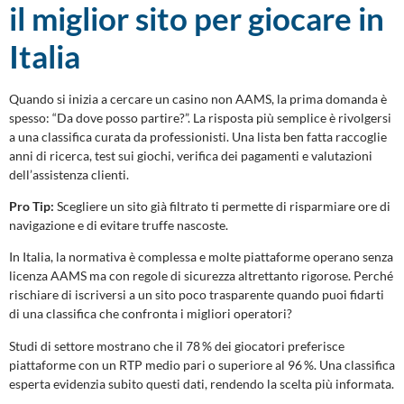
il miglior sito per giocare in
Italia
Quando si inizia a cercare un casino non AAMS, la prima domanda è
spesso: “Da dove posso partire?”. La risposta più semplice è rivolgersi
a una classifica curata da professionisti. Una lista ben fatta raccoglie
anni di ricerca, test sui giochi, verifica dei pagamenti e valutazioni
dell’assistenza clienti.
Pro Tip:
Scegliere un sito già filtrato ti permette di risparmiare ore di
navigazione e di evitare truffe nascoste.
In Italia, la normativa è complessa e molte piattaforme operano senza
licenza AAMS ma con regole di sicurezza altrettanto rigorose. Perché
rischiare di iscriversi a un sito poco trasparente quando puoi fidarti
di una classifica che confronta i migliori operatori?
Studi di settore mostrano che il 78 % dei giocatori preferisce
piattaforme con un RTP medio pari o superiore al 96 %. Una classifica
esperta evidenzia subito questi dati, rendendo la scelta più informata.