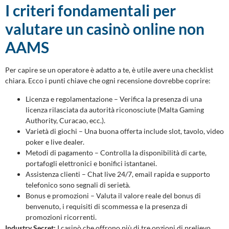
I criteri fondamentali per
valutare un casinò online non
AAMS
Per capire se un operatore è adatto a te, è utile avere una checklist
chiara. Ecco i punti chiave che ogni recensione dovrebbe coprire:
Licenza e regolamentazione – Verifica la presenza di una
licenza rilasciata da autorità riconosciute (Malta Gaming
Authority, Curacao, ecc.).
Varietà di giochi – Una buona offerta include slot, tavolo, video
poker e live dealer.
Metodi di pagamento – Controlla la disponibilità di carte,
portafogli elettronici e bonifici istantanei.
Assistenza clienti – Chat live 24/7, email rapida e supporto
telefonico sono segnali di serietà.
Bonus e promozioni – Valuta il valore reale del bonus di
benvenuto, i requisiti di scommessa e la presenza di
promozioni ricorrenti.
Industry Secret:
I casinò che offrono più di tre opzioni di prelievo