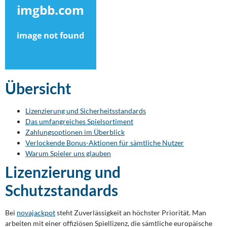
Übersicht
Lizenzierung und Sicherheitsstandards
Das umfangreiches Spielsortiment
Zahlungsoptionen im Überblick
Verlockende Bonus-Aktionen für sämtliche Nutzer
Warum Spieler uns glauben
Lizenzierung und
Schutzstandards
Bei
novajackpot
steht Zuverlässigkeit an höchster Priorität. Man
arbeiten mit einer offiziösen Spiellizenz, die sämtliche europäische