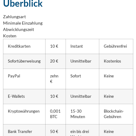
Überblick
Zahlungsart
Minimale Einzahlung
Abwicklungszeit
Kosten
Kreditkarten
10 €
Instant
Gebührenfrei
Sofortüberweisung
20 €
Unmittelbar
Kostenlos
PayPal
zehn
Sofort
Keine
€
E-Wallets
10 €
Unmittelbar
Keine
Kryptowährungen
0,001
15-30
Blockchain-
BTC
Minuten
Gebühren
Bank Transfer
50 €
ein bis drei
Keine