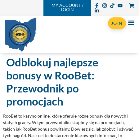
MY ACCOUNT /
LOGIN
JOIN
Odblokuj najlepsze
bonusy w RooBet:
Przewodnik po
promocjach
RooBet to kasyno online, które oferuje różne bonusy dla nowych i
stałych graczy. W tym przewodniku skupimy się na promocjach,
takich jak RooBet bonus powitalny. Dowiesz się, jak zdobyć i używać
tych nagród. Nasz cel to dostarczenie klarownych informacji o