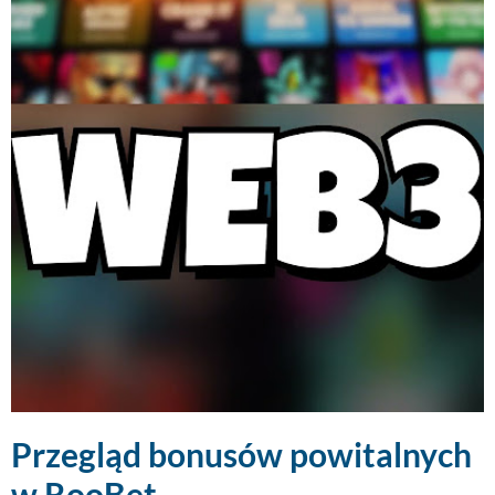
Przegląd bonusów powitalnych
w RooBet