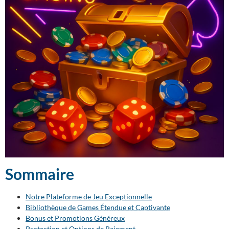
Sommaire
Notre Plateforme de Jeu Exceptionnelle
Bibliothèque de Games Étendue et Captivante
Bonus et Promotions Généreux
Protection et Options de Paiement