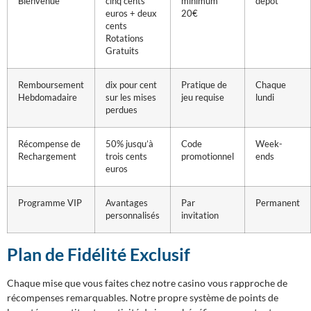
Bienvenue
cinq cents
minimum
dépôt
euros + deux
20€
cents
Rotations
Gratuits
Remboursement
dix pour cent
Pratique de
Chaque
Hebdomadaire
sur les mises
jeu requise
lundi
perdues
Récompense de
50% jusqu’à
Code
Week-
Rechargement
trois cents
promotionnel
ends
euros
Programme VIP
Avantages
Par
Permanent
personnalisés
invitation
Plan de Fidélité Exclusif
Chaque mise que vous faites chez notre casino vous rapproche de
récompenses remarquables. Notre propre système de points de