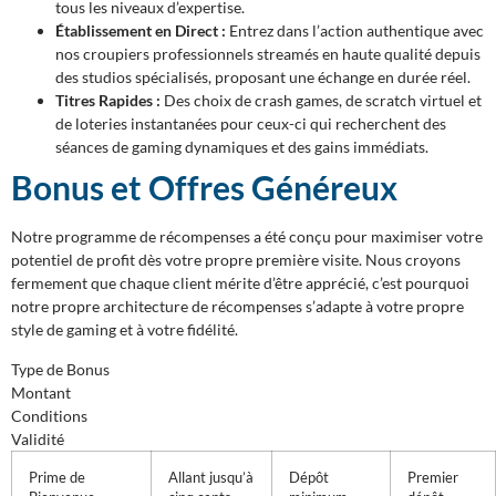
tous les niveaux d’expertise.
Établissement en Direct :
Entrez dans l’action authentique avec
nos croupiers professionnels streamés en haute qualité depuis
des studios spécialisés, proposant une échange en durée réel.
Titres Rapides :
Des choix de crash games, de scratch virtuel et
de loteries instantanées pour ceux-ci qui recherchent des
séances de gaming dynamiques et des gains immédiats.
Bonus et Offres Généreux
Notre programme de récompenses a été conçu pour maximiser votre
potentiel de profit dès votre propre première visite. Nous croyons
fermement que chaque client mérite d’être apprécié, c’est pourquoi
notre propre architecture de récompenses s’adapte à votre propre
style de gaming et à votre fidélité.
Type de Bonus
Montant
Conditions
Validité
Prime de
Allant jusqu’à
Dépôt
Premier