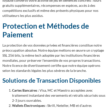
loyauté convertit votre activité de jeu en bénéfices concrets : tours
gratuits supplémentaires, récompenses en espèces, accès à des
compétitions exclusifs et même des présents physiques pour nos
utilisateurs les plus assidus.
Protection et Méthodes de
Paiement
La protection de vos données privées et financières constitue notre
préoccupation absolue. Notre équipe mettons en œuvre un cryptage
SSL 256 bits, la même tech adoptée par les institutions financières
mondiales, pour préserver l’ensemble de vos propres transactions.
Notre licence de divertissement certifie que notre équipe opérons
selon les standards légales les plus sévères de la branche.
Solutions de Transaction Disponibles
Cartes Bancaires :
Visa, MC et Maestro acceptées avec
traitement instantané des versements et retraits sécurisés sous
2-3 jours ouvrables.
Wallets Électroniques :
Skrill, Neteller, MB et d’autres