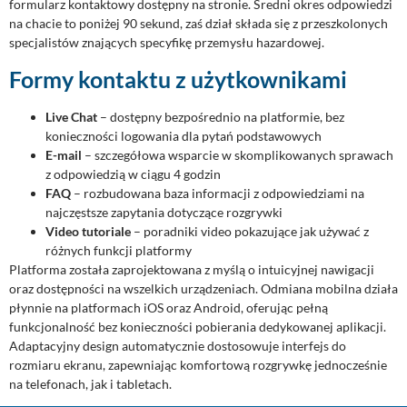
formularz kontaktowy dostępny na stronie. Średni okres odpowiedzi
na chacie to poniżej 90 sekund, zaś dział składa się z przeszkolonych
specjalistów znających specyfikę przemysłu hazardowej.
Formy kontaktu z użytkownikami
Live Chat
– dostępny bezpośrednio na platformie, bez
konieczności logowania dla pytań podstawowych
E-mail
– szczegółowa wsparcie w skomplikowanych sprawach
z odpowiedzią w ciągu 4 godzin
FAQ
– rozbudowana baza informacji z odpowiedziami na
najczęstsze zapytania dotyczące rozgrywki
Video tutoriale
– poradniki video pokazujące jak używać z
różnych funkcji platformy
Platforma została zaprojektowana z myślą o intuicyjnej nawigacji
oraz dostępności na wszelkich urządzeniach. Odmiana mobilna działa
płynnie na platformach iOS oraz Android, oferując pełną
funkcjonalność bez konieczności pobierania dedykowanej aplikacji.
Adaptacyjny design automatycznie dostosowuje interfejs do
rozmiaru ekranu, zapewniając komfortową rozgrywkę jednocześnie
na telefonach, jak i tabletach.