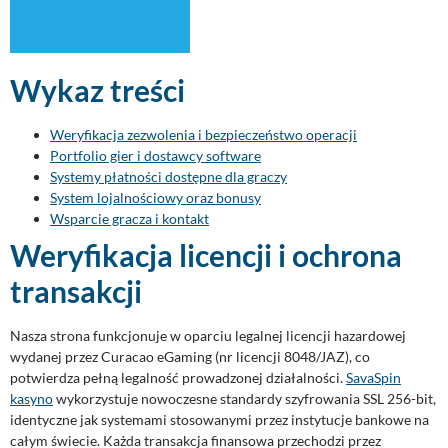
Wykaz treści
Weryfikacja zezwolenia i bezpieczeństwo operacji
Portfolio gier i dostawcy software
Systemy płatności dostępne dla graczy
System lojalnościowy oraz bonusy
Wsparcie gracza i kontakt
Weryfikacja licencji i ochrona
transakcji
Nasza strona funkcjonuje w oparciu legalnej licencji hazardowej
wydanej przez Curacao eGaming (nr licencji 8048/JAZ), co
potwierdza pełną legalność prowadzonej działalności.
SavaSpin
kasyno
wykorzystuje nowoczesne standardy szyfrowania SSL 256-bit,
identyczne jak systemami stosowanymi przez instytucje bankowe na
całym świecie. Każda transakcja finansowa przechodzi przez