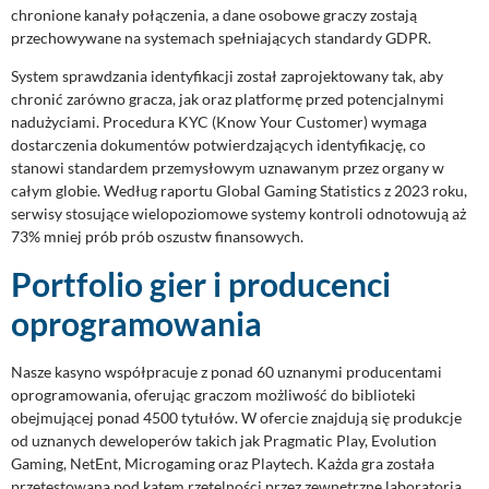
chronione kanały połączenia, a dane osobowe graczy zostają
przechowywane na systemach spełniających standardy GDPR.
System sprawdzania identyfikacji został zaprojektowany tak, aby
chronić zarówno gracza, jak oraz platformę przed potencjalnymi
nadużyciami. Procedura KYC (Know Your Customer) wymaga
dostarczenia dokumentów potwierdzających identyfikację, co
stanowi standardem przemysłowym uznawanym przez organy w
całym globie. Według raportu Global Gaming Statistics z 2023 roku,
serwisy stosujące wielopoziomowe systemy kontroli odnotowują aż
73% mniej prób prób oszustw finansowych.
Portfolio gier i producenci
oprogramowania
Nasze kasyno współpracuje z ponad 60 uznanymi producentami
oprogramowania, oferując graczom możliwość do biblioteki
obejmującej ponad 4500 tytułów. W ofercie znajdują się produkcje
od uznanych deweloperów takich jak Pragmatic Play, Evolution
Gaming, NetEnt, Microgaming oraz Playtech. Każda gra została
przetestowana pod kątem rzetelności przez zewnętrzne laboratoria