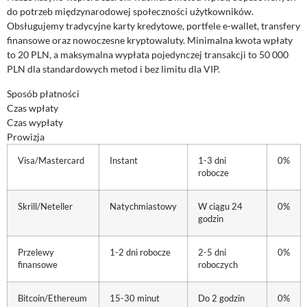
do potrzeb międzynarodowej społeczności użytkowników.
Obsługujemy tradycyjne karty kredytowe, portfele e-wallet, transfery
finansowe oraz nowoczesne kryptowaluty. Minimalna kwota wpłaty
to 20 PLN, a maksymalna wypłata pojedynczej transakcji to 50 000
PLN dla standardowych metod i bez limitu dla VIP.
Sposób płatności
Czas wpłaty
Czas wypłaty
Prowizja
Visa/Mastercard
Instant
1-3 dni
0%
robocze
Skrill/Neteller
Natychmiastowy
W ciągu 24
0%
godzin
Przelewy
1-2 dni robocze
2-5 dni
0%
finansowe
roboczych
Bitcoin/Ethereum
15-30 minut
Do 2 godzin
0%