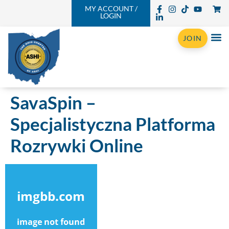
MY ACCOUNT /
LOGIN
JOIN
SavaSpin –
Specjalistyczna Platforma
Rozrywki Online