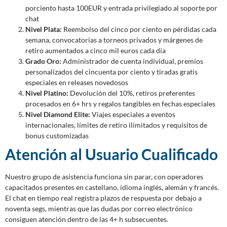
porciento hasta 100EUR y entrada privilegiado al soporte por
chat
Nivel Plata:
Reembolso del cinco por ciento en pérdidas cada
semana, convocatorias a torneos privados y márgenes de
retiro aumentados a cinco mil euros cada día
Grado Oro:
Administrador de cuenta individual, premios
personalizados del cincuenta por ciento y tiradas gratis
especiales en releases novedosos
Nivel Platino:
Devolución del 10%, retiros preferentes
procesados en 6+ hrs y regalos tangibles en fechas especiales
Nivel Diamond Elite:
Viajes especiales a eventos
internacionales, límites de retiro ilimitados y requisitos de
bonus customizadas
Atención al Usuario Cualificado
Nuestro grupo de asistencia funciona sin parar, con operadores
capacitados presentes en castellano, idioma inglés, alemán y francés.
El chat en tiempo real registra plazos de respuesta por debajo a
noventa segs, mientras que las dudas por correo electrónico
consiguen atención dentro de las 4+ h subsecuentes.