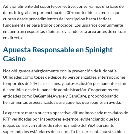
Adicionalmente del soporte correctivo, conservamos una base de
datos integral con por encima de 200+ contenidos extensos que
cubren desde procedimientos de inscripción hasta tácticas
fundamentales para títulos conocidos. Los usuarios comúnmente
encuentran respuestas rápidas revisando esta área antes de enlazar
en directo.
Apuesta Responsable en Spinight
Casino
Nos obligamos enérgicamente con la prevención de ludopatía.
Utilidades como topes de depósito personalizables, interrupciones
temporales de 24+ h a seis mes, y auto-exclusión permanente están
disponibles desde tu panel de administración. Cooperamos con
entidades como BeGambleAware y GamCare, proporcionando
herramientas especializados para aquellos que requieran ayuda.
La apertura marca nuestra operativa: difundimos cada mes datos de
RTP verificadas por inspectores externos, evidenciando que los
juegos conservan ratios de retorno medio del 96,4 porciento,
superando los estándares del sector. Tu fe representa nuestro bien