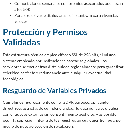
Competiciones semanales con premios asegurados que llegan
a los 50K
Zona exclusiva de títulos crash e instant win para vivencias
veloces
Protección y Permisos
Validadas
Esta estructura técnica emplea cifrado SSL de 256 bits, el mismo
sistema empleado por instituciones bancarias globales. Los
servidores se encuentran distribuidos regionalmente para garantizar
celeridad perfecta y redundancia ante cualquier eventualidad
tecnológica.
Resguardo de Variables Privados
Cumplimos rigurosamente con el GDPR europeo, aplicando
directrices estrictas de confidencialidad. Tu data nunca se divulga
con entidades externas sin consentimiento explícito, y es posible
pedir la supresión íntegra de tus registros en cualquier tiempo a por
medio de nuestro sección de regulación.