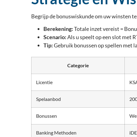
Begrijp de bonuswiskunde om uw winsten te
Berekening:
Totale inzet vereist = Bon
Scenario:
Als u speelt op een slot met 
Tip:
Gebruik bonussen op spellen met lag
Categorie
Licentie
KSA
Spelaanbod
200
Bonussen
Wel
Banking Methoden
iDE