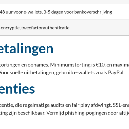
48 uur voor e-wallets, 3-5 dagen voor bankoverschrijving
-encryptie, tweefactorauthenticatie
etalingen
stortingen en opnames. Minimumstorting is €10, en maxima
oor snelle uitbetalingen, gebruik e-wallets zoals PayPal.
enties
centie, die regelmatige audits en fair play afdwingt. SSL-e
ing zijn beschikbaar. Vermijd phishing-pogingen door altijd