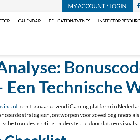
MY ACCOUNT / LOGIN
ECTOR
CALENDAR
EDUCATION/EVENTS
INSPECTOR RESOURC
Analyse: Bonuscode
– Een Technische 
sino.nl
, een toonaangevend iGaming platform in Nederla
eavanceerde strategieën, ontworpen voor zowel beginners al
tische troubleshooting, ondersteund door data en visuals.