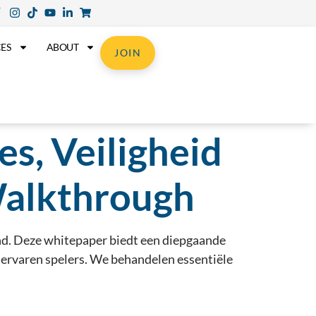
ES
ABOUT
JOIN
s, Veiligheid
Walkthrough
nd. Deze whitepaper biedt een diepgaande
s ervaren spelers. We behandelen essentiële