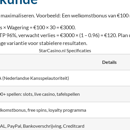
 maximaliseren. Voorbeeld: Een welkomstbonus van €100 m
us × Wagering = €100 × 30 = €3000.
RTP 96%, verwacht verlies = €3000 × (1 – 0.96) = €120. Pla
e variantie voor stabielere resultaten.
StarCasino.nl Specificaties
Details
 (Nederlandse Kansspelautoriteit)
0+ spellen: slots, live casino, tafelspellen
komstbonus, free spins, loyalty programma
AL, PayPal, Bankoverschrijving, Creditcard