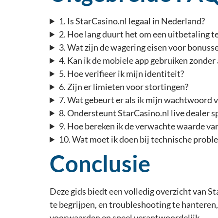
1. Is StarCasino.nl legaal in Nederland?
2. Hoe lang duurt het om een uitbetaling 
3. Wat zijn de wagering eisen voor bonuss
4. Kan ik de mobiele app gebruiken zonder
5. Hoe verifieer ik mijn identiteit?
6. Zijn er limieten voor stortingen?
7. Wat gebeurt er als ik mijn wachtwoord 
8. Ondersteunt StarCasino.nl live dealer s
9. Hoe bereken ik de verwachte waarde va
10. Wat moet ik doen bij technische prob
Conclusie
Deze gids biedt een volledig overzicht van St
te begrijpen, en troubleshooting te hanteren,
voorwaarden en speel verantwoordelijk.