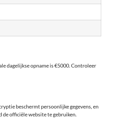
le dagelijkse opname is €5000. Controleer
ncryptie beschermt persoonlijke gegevens, en
 de officiële website te gebruiken.