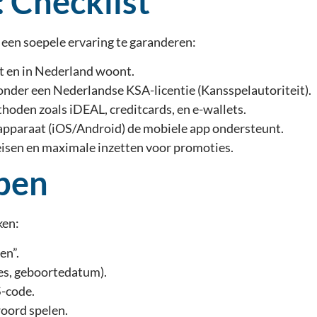
: Checklist
 een soepele ervaring te garanderen:
t en in Nederland woont.
onder een Nederlandse KSA-licentie (Kansspelautoriteit).
hoden zoals iDEAL, creditcards, en e-wallets.
apparaat (iOS/Android) de mobiele app ondersteunt.
isen en maximale inzetten voor promoties.
ppen
ken:
en”.
res, geboortedatum).
S-code.
woord spelen.