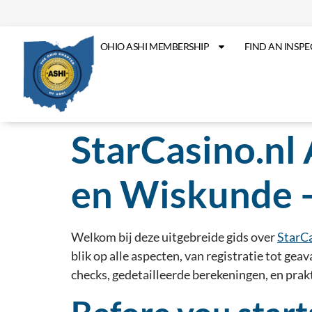
OHIO ASHI MEMBERSHIP
FIND AN INSP
StarCasino.nl 
en Wiskunde 
Welkom bij deze uitgebreide gids over
StarCa
blik op alle aspecten, van registratie tot g
checks, gedetailleerde berekeningen, en prak