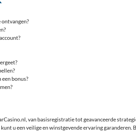
te ontvangen?
en?
 account?
vergeet?
pellen?
n een bonus?
lemen?
arCasino.nl, van basisregistratie tot geavanceerde strateg
 kunt u een veilige en winstgevende ervaring garanderen. B