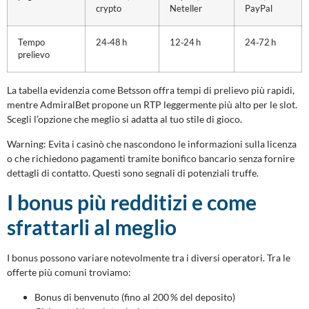
crypto
Neteller
PayPal
Tempo
24‑48 h
12‑24 h
24‑72 h
prelievo
La tabella evidenzia come Betsson offra tempi di prelievo più rapidi,
mentre AdmiralBet propone un RTP leggermente più alto per le slot.
Scegli l’opzione che meglio si adatta al tuo stile di gioco.
Warning: Evita i casinò che nascondono le informazioni sulla licenza
o che richiedono pagamenti tramite bonifico bancario senza fornire
dettagli di contatto. Questi sono segnali di potenziali truffe.
I bonus più redditizi e come
sfrattarli al meglio
I bonus possono variare notevolmente tra i diversi operatori. Tra le
offerte più comuni troviamo:
Bonus di benvenuto (fino al 200 % del deposito)