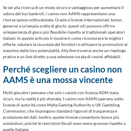
Se sei alla ricerca di un modo sicuro e vantaggioso per aumentare il
valore del tuo bankroll, i casino non AAMS rappresentano una
risorsa spesso sottovalutata. Grazie a licenze internazionali, bonus
generosi e un’ampia scelta di giochi, questi siti possono offrire
un’esperienza di gioco più flessibile rispetto ai tradizionali operatori
italiani. In questo articolo ti mostrerò come riconoscere le migliori
offerte, valutare la sicurezza dei fornitori e utilizzare le promozioni al
massimo delle loro potenzialità. Alla fine troverai anche un riepilogo
pratico e un link diretto a una selezione curata di casinò affidabili.
Perché scegliere un casino non
AAMS è una mossa vincente
Molti giocatori pensano che solo i casinò con licenza ADM siano
sicuri, ma la realtà è più sfumata. I casino non AAMS operano sotto
licenze di autorità come Malta Gaming Authority o UK Gambling
Commission, che impongono standard rigorosi di trasparenza e
protezione dei dati. Inoltre, queste licenze consentono bonus più
sostanziosi, poiché le restrizioni fiscali sono meno gravose rispetto a
quelle italiane.