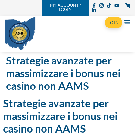
MY ACCOUNT /
LOGIN
JOIN
Strategie avanzate per
massimizzare i bonus nei
casino non AAMS
Strategie avanzate per
massimizzare i bonus nei
casino non AAMS