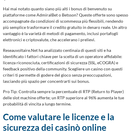
Hai mai notato quanto siano più alti i bonus di benvenuto su
piattaforme come AdmiralBet o Betsson? Queste offerte sono spesso
accompagnate da condizioni di scommessa più flessibili, rendendo
più semplice trasformare il credito gratuito in denaro reale. Un altro
vantaggio è la varietà di metodi di pagamento, inclusi portafogli
elettronici e criptovalute, che accelerano i prelievi.
Reseauvoltaire.Net ha analizzato centinaia di questi siti e ha
identificato i fattori chiave per la scelta di un operatore affidabile:
licenza riconosciuta, certificazioni di sicurezza (SSL, eCOGRA) e
feedback positivo della community. Scegliere un casino con questi
criteri ti permette di godere del gioco senza preoccupazioni,
lasciando più spazio per concentrarti sui bonus.
Pro Tip: Controlla sempre la percentuale di RTP (Return to Player)
delle slot machine offerte; un RTP superiore al 96% aumenta le tue
probabilità di vincita a lungo termine.
Come valutare le licenze e la
sicurezza dei casinò online