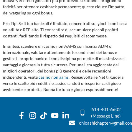
Industry Secret: I giocatori più profittevoli sfruttano i programmi
fedeltà per ottenere cashback permanente; questo riduce l’impatto
del wagering su ogni bonus.
Pro Tip: Se il tuo bankroll è limitato, concentrati sui giochi con bassa
volatilità e RTP alto. Ti consentirà di accumulare piccoli profitti
costanti, facilitando il rispetto dei requisiti di scommessa.
In sintesi, scegliere un casino non AAMS con licenza ADM o
internazionale, valutare attentamente le condizioni dei bonus e
gestire il proprio bankroll con disciplina permette di massimizzare i
vantaggi e giocare in tutta sicurezza. Per una lista aggiornata dei
migliori operatori, dei bonus più generosi e delle recensioni
indipendenti, visita
casino non aams
. Reseauvoltaire.Net ti guiderà
verso le scelte più redditizie, assicurandoti un’esperienza di gioco
avvincente e protetta. Buona fortuna e gioca responsabilmente!
614-401-6602
(Message Line)
ohioashichapter@gmail.co