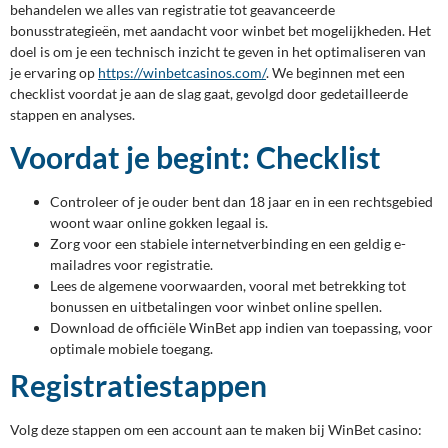
behandelen we alles van registratie tot geavanceerde
bonusstrategieën, met aandacht voor winbet bet mogelijkheden. Het
doel is om je een technisch inzicht te geven in het optimaliseren van
je ervaring op
https://winbetcasinos.com/
. We beginnen met een
checklist voordat je aan de slag gaat, gevolgd door gedetailleerde
stappen en analyses.
Voordat je begint: Checklist
Controleer of je ouder bent dan 18 jaar en in een rechtsgebied
woont waar online gokken legaal is.
Zorg voor een stabiele internetverbinding en een geldig e-
mailadres voor registratie.
Lees de algemene voorwaarden, vooral met betrekking tot
bonussen en uitbetalingen voor winbet online spellen.
Download de officiële WinBet app indien van toepassing, voor
optimale mobiele toegang.
Registratiestappen
Volg deze stappen om een account aan te maken bij WinBet casino: