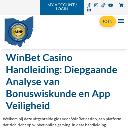
MY ACCOUNT /
LOGIN
JOIN
WinBet Casino
Handleiding: Diepgaande
Analyse van
Bonuswiskunde en App
Veiligheid
Welkom bij deze uitgebreide gids voor WinBet casino, een platform
dat zich richt op winbet online gaming. In deze handleiding