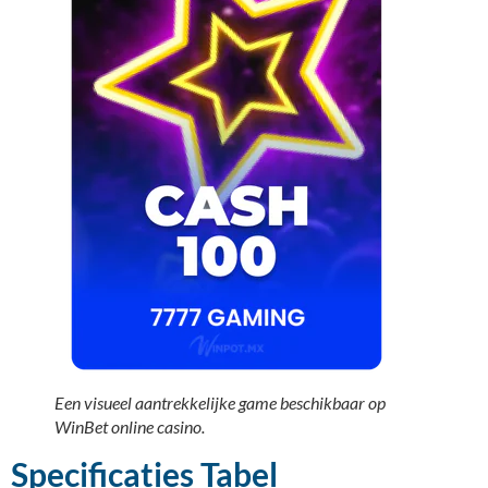
Een visueel aantrekkelijke game beschikbaar op
WinBet online casino.
Specificaties Tabel