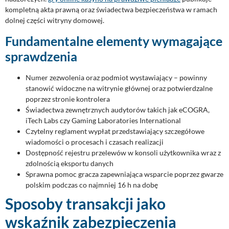
kompletną akta prawną oraz świadectwa bezpieczeństwa w ramach
dolnej części witryny domowej.
Fundamentalne elementy wymagające
sprawdzenia
Numer zezwolenia oraz podmiot wystawiający – powinny
stanowić widoczne na witrynie głównej oraz potwierdzalne
poprzez stronie kontrolera
Świadectwa zewnętrznych audytorów takich jak eCOGRA,
iTech Labs czy Gaming Laboratories International
Czytelny reglament wypłat przedstawiający szczegółowe
wiadomości o procesach i czasach realizacji
Dostępność rejestru przelewów w konsoli użytkownika wraz z
zdolnością eksportu danych
Sprawna pomoc gracza zapewniająca wsparcie poprzez gwarze
polskim podczas co najmniej 16 h na dobę
Sposoby transakcji jako
wskaźnik zabezpieczenia