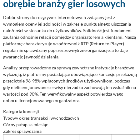
obrębie branży gier losowych
Dobór strony do rozgrywek internetowych związany jest z
wymogiem oceny jej zdolności w zakresie punktualnego uiszczania
należności w stosunku do użytkowników. Solidność jest fundament
zaufania odnośnie relacji pomiędzy organizatorem a klientami. Naszą
platformę charakteryzuje współczynnik RTP (Return to Player)
regularnie sprawdzany poprzez zewnętrzne organizacje, a to daje
gwarancję jawność działania.
Analizy przeprowadzone za sprawą zewnętrzne instytucje branżowe
wykazują, iż platformy posiadające obowiązujące koncesje przekazują
przeciętnie 96-98% wpłaconych środków użytkownikom, podczas
gdy nielicencjonowane serwisy nierzadko zachowują ten wskaźnik na
wartości pod 90%. Ten weryfikowalny aspekt potwierdza wagę
doboru licencjonowanego organizatora.
Kategoria koncesji
Typowy okres transakcji wychodzących
Górny pułap za miesiąc
Zakres sprawdzania