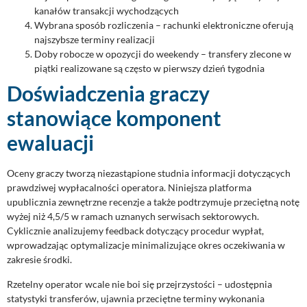
kanałów transakcji wychodzących
Wybrana sposób rozliczenia – rachunki elektroniczne oferują
najszybsze terminy realizacji
Doby robocze w opozycji do weekendy – transfery zlecone w
piątki realizowane są często w pierwszy dzień tygodnia
Doświadczenia graczy
stanowiące komponent
ewaluacji
Oceny graczy tworzą niezastąpione studnia informacji dotyczących
prawdziwej wypłacalności operatora. Niniejsza platforma
upublicznia zewnętrzne recenzje a także podtrzymuje przeciętną notę
wyżej niż 4,5/5 w ramach uznanych serwisach sektorowych.
Cyklicznie analizujemy feedback dotyczący procedur wypłat,
wprowadzając optymalizacje minimalizujące okres oczekiwania w
zakresie środki.
Rzetelny operator wcale nie boi się przejrzystości – udostępnia
statystyki transferów, ujawnia przeciętne terminy wykonania